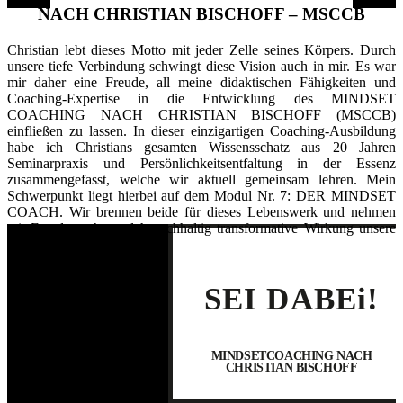
NACH CHRISTIAN BISCHOFF – MSCCB
Christian lebt dieses Motto mit jeder Zelle seines Körpers. Durch
unsere tiefe Ver­bindung schwingt diese Vision auch in mir. Es war
mir daher eine Freude, all meine didaktischen Fähigkeiten und
Coaching-Expertise in die Entwicklung des MINDSET
COACHING NACH CHRISTIAN BISCHOFF (MSCCB)
einfließen zu lassen. In dieser einzigartigen Coaching-Ausbildung
habe ich Christians gesamten Wissensschatz aus 20 Jahren
Seminarpraxis und Persönlichkeits­entfaltung in der Essenz
zusammen­gefasst, welche wir aktuell gemein­sam lehren. Mein
Schwerpunkt liegt hierbei auf dem Modul Nr. 7: DER MINDSET
COACH. Wir brennen beide für dieses Lebenswerk und nehmen
mit Freude wahr, welch nachhaltig trans­formative Wirkung unsere
Mindset Arbeit hat.
SEI DABEi!
MINDSETCOACHING NACH
CHRISTIAN BISCHOFF