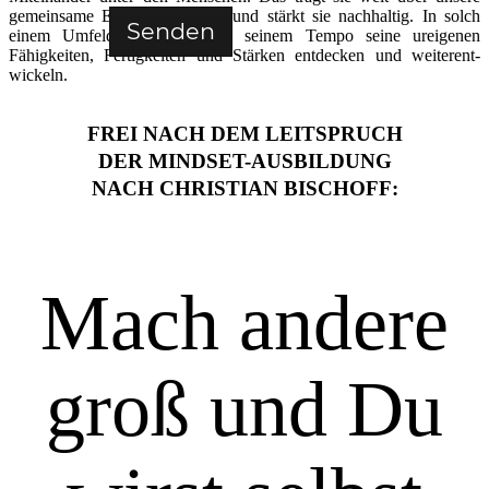
gemeinsame Erfahrung hinaus und stärkt sie nachhaltig. In solch
Senden
einem Umfeld kann jeder in seinem Tempo seine ureigenen
Fähigkeiten, Fertigkeiten und Stärken entdecken und weiter­ent­
wickeln.
FREI NACH DEM LEITSPRUCH
DER MINDSET-AUSBILDUNG
NACH CHRISTIAN BISCHOFF:
Mach andere
groß und Du