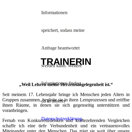
STAGE
Informationen
speichert, sodass meine
Anfrage beantwortet
TRAINERIN
werden kann. Weitere
Informationen findest
„Weil Lehren meine Herzensangelegenheit ist.“
Seit meinem 17. Lebensjahr bringe ich Menschen jeden Alters in
Gruppen zusammen, begleite sie in ihren Lern­prozessen und eröffne
du in unserer
ihnen Räume, in denen sie sich gegen­seitig unterstützen und
voranbringen.
Datenschutzerklärung
.
Fernab von Konkurrenzdenken und kräfte­zehrenden Vergleichen
schaffe ich eine tiefe Verbundenheit und ein vertrauensvolles
Miteinander unter den Menschen. Das trägt sie weit über unsere