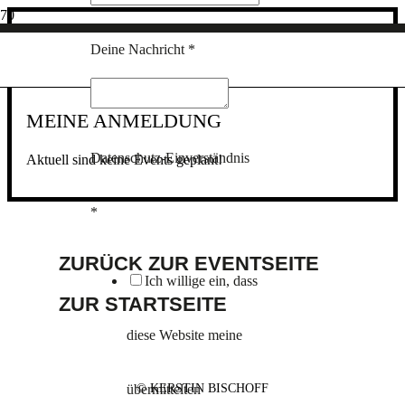
Deine Nachricht
*
UNTAMED – THE POWER OF WOMEN
– BY KERSTIN WITTMANN
MEINE ANMELDUNG
Datenschutz-Einverständnis
Aktuell sind keine Events geplant!
*
ZURÜCK ZUR EVENTSEITE
Ich willige ein, dass
ZUR STARTSEITE
diese Website meine
© KERSTIN BISCHOFF
übermittelten